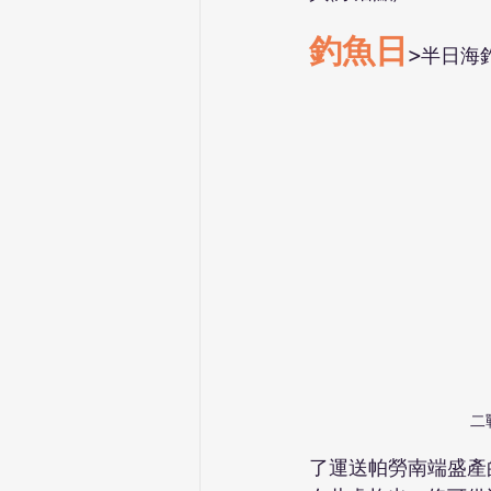
釣魚日
>
半日海釣
二
了運送帕勞南端盛產