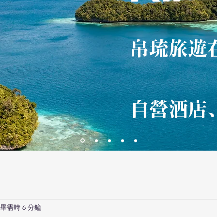
帛琉旅遊
自營酒店
畢需時 6 分鐘