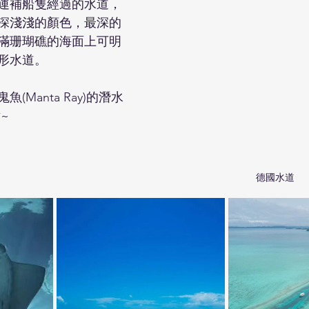
運補船隻經過的水道，
深淺淺的顏色，最深的
滿珊瑚礁的海面上可明
形水道。
魚(Manta Ray)的潛水
~
德國水道