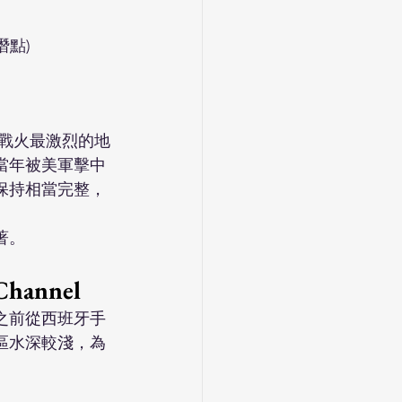
潛點)
美戰火最激烈的地
當年被美軍擊中
保持相當完整，
著。
hannel
之前從西班牙手
區水深較淺，為