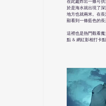
在此處炸出一條可供
於是海水就出現了深
地方也就兩米。在長
顯看到一條藍色的長
​​這裡也是熱門觀看魔鬼
點 & 網紅影相打卡點