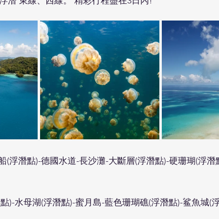
d出海浮潛 東線、西線。 精彩行程盡在3日內!
(浮潛點)-德國水道-長沙灘-大斷層(浮潛點)-硬珊瑚(浮潛點
點)-水母湖(浮潛點)-蜜月島-藍色珊瑚礁(浮潛點)-鲨魚城(