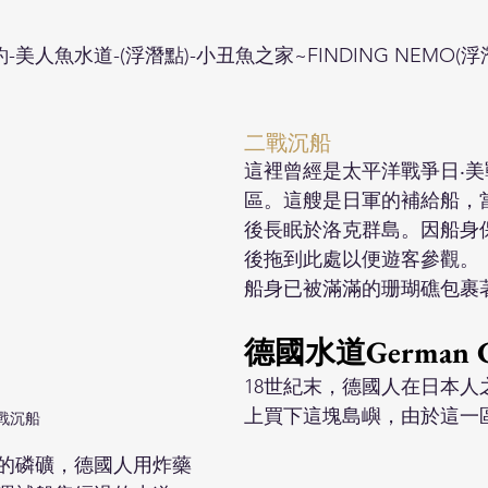
-美人魚水道-(浮潛點)-小丑魚之家~FINDING NEMO(浮
二戰沉船
​這裡曾經是太平洋戰爭日‧
區。這艘是日軍的補給船，
後長眠於洛克群島。因船身
後拖到此處以便遊客參觀。
船身已被滿滿的珊瑚礁包裹
德國水道German C
18世紀末，德國人在日本人
上買下這塊島嶼，由於這一
戰沉船
的磷礦，德國人用炸藥