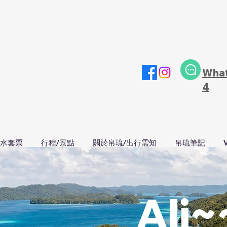
Wha
4
水套票
行程/景點
關於帛琉/出行需知
帛琉筆記
Ali~