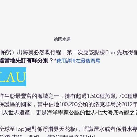
德國水道
帛琉（帕勞）出海就必然嘅行程，第一次應該點樣Plan 先玩得
達當地先訂有咩分別？*
費用詳情在最後頁尾
LAU
生態最豐富的海域之一，擁有超過1,500種魚類, 700種
護區的國家，當中佔地100,200公頃的洛克群島於201
)列入世界遺產。
更是
海洋學家公認的世界七大海底奇觀之首
全球至Top(絕對係浮潛界天花板)，唔識潛水或者係潛水