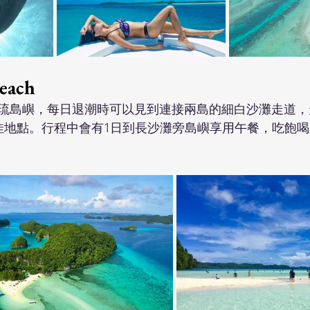
each
琉島嶼，每日退潮時可以見到連接兩島的細白沙灘走道，
絕佳地點。行程中會有1日到長沙灘旁島嶼享用午餐，吃飽