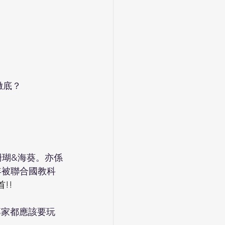
徹底？
珊瑚&海葵。亦係
2年被聯合國教科
!!
專家都應該要玩