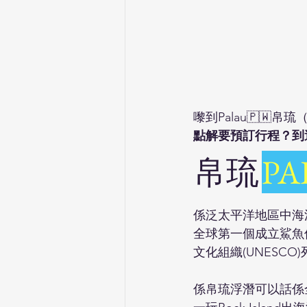
嚟到Palau🇵🇼
點解要預訂行程？到
帛琉
PA
係泛太平洋地區中海洋
全球第一個成立鯊魚保
文化組織(UNESCO
係帛琉浮潛可以話係