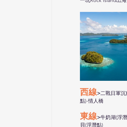
一玩Rock Islan
西線
>
二戰日軍沉船
點)-情人橋
東線
>
牛奶湖(浮潛
貝(浮潛點)