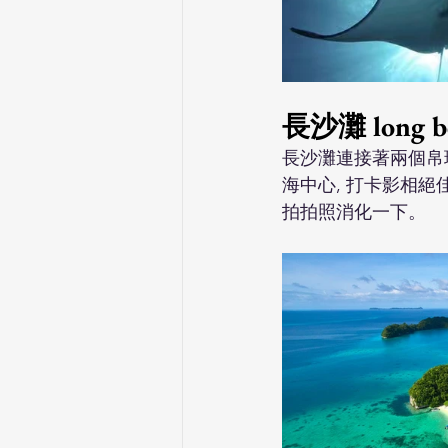
長沙灘 long b
長沙灘連接著兩個帛
海中心, 打卡影相
拍拍照消化一下。