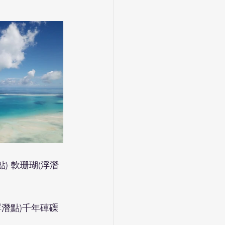
)-軟珊瑚(浮潛
浮潛點)千年硨磲