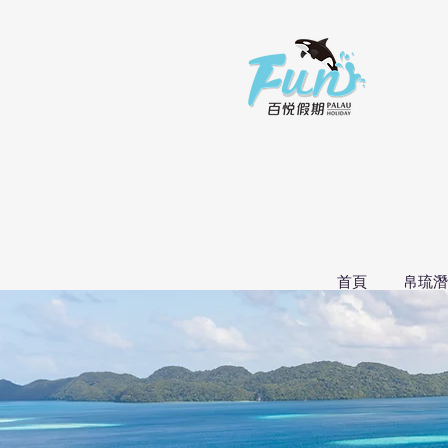
首頁
帛琉潛